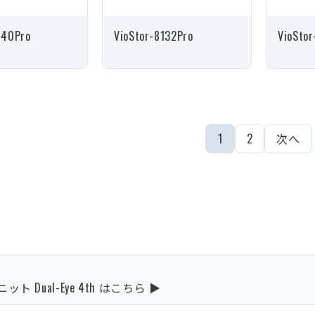
140Pro
VioStor-8132Pro
VioSto
1
2
次へ
Dual-Eye 4th はこちら ▶