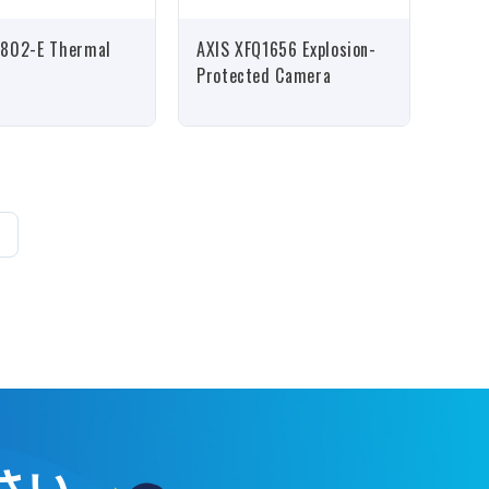
2802-E Thermal
AXIS XFQ1656 Explosion-
Protected Camera
さい