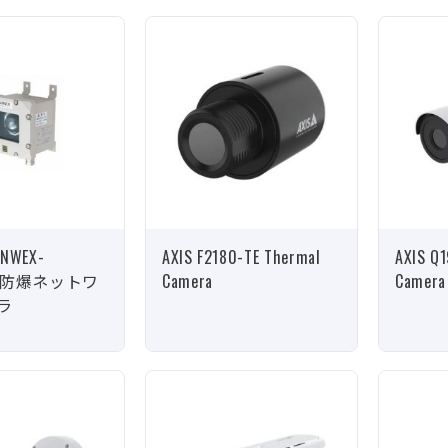
WEX-
AXIS F2180-TE Thermal
AXIS Q1
Ha 防爆ネットワ
Camera
Camera
ラ