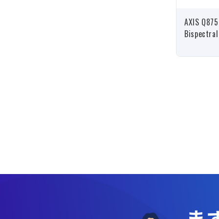
AXIS Q875
Bispectra
ま